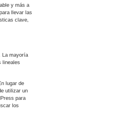
table y más a
ara llevar las
sticas clave,
A. La mayoría
 lineales
n lugar de
 utilizar un
dPress para
uscar los