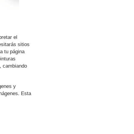
retar el
itarás sitios
a tu página
inturas
s, cambiando
genes y
imágenes. Esta