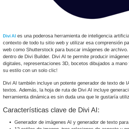
es una poderosa herramienta de inteligencia artifici
Divi AI
contexto de todo tu sitio web y utilizar esa comprensión 
web como Shutterstock para buscar imágenes de archivo. C
dentro de Divi Builder. Divi AI te permite producir imágen
digitales, representaciones 3D, bocetos dibujados a man
su estilo con un solo clic!
Divi AI también incluye un potente generador de texto de 
textos. Además, la hoja de ruta de Divi AI incluye genera
herramienta dinámica es sin duda una que le gustaría util
Características clave de Divi AI:
Generador de imágenes AI y generador de texto par
12 estilos de imagen, tres relaciones de aspecto y g