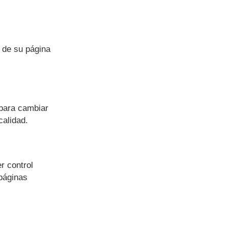
 de su página
 para cambiar
calidad.
r control
 páginas