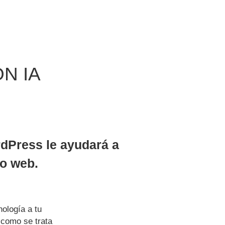
N IA
rdPress le ayudará a
io web.
ología a tu
 como se trata