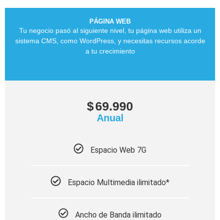
PÁGINA WEB
Tu negocio pasó al siguiente nivel, tu página web utiliza un
sistema CMS, como WordPress, y necesitas recursos acorde
a tu crecimiento
$
69.990
Anual
Espacio Web 7G
Espacio Multimedia ilimitado*
Ancho de Banda ilimitado