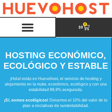
0
$
0
HOSTING ECONÓMICO,
ECOLÓGICO Y ESTABLE
¡Hola! estás en Huevohost, el servicio de hosting y
alojamiento en la nube, económico, ecológico y con una
estabilidad 99,9% asegurada.
¡Sí, somos ecológicos!
Donamos el 10% del valor de tu
plan a iniciativas de sustentabilidad.