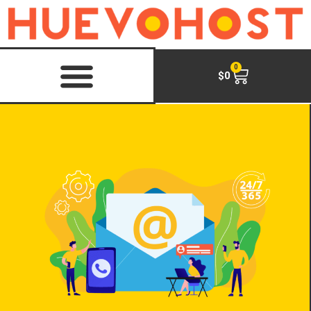
0
$
0