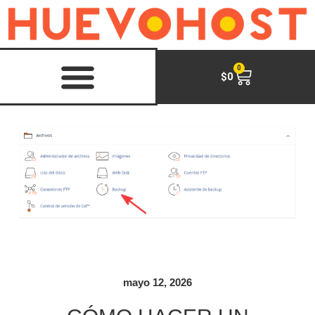
0
$
0
mayo 12, 2026